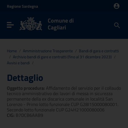
Vai ai contenuti
Regione
Sardegna
Vai al menu di navigazione
Vai al footer
Comune di
Toggle navigation
Cagliari
Home
/
Amministrazione Trasparente
/
Bandi di gara e contratti
/
Archivio bandi di gare e contratti (fino al 31 dicembre 2023)
/
Avvisi e bandi
/
Dettaglio
Oggetto procedura:
Affidamento del servizio per il collaudo
tecnico amministrativo dei lavori di messa in sicurezza
permanente della ex discarica comunale in località San
Lorenzo - Primo lotto funzionale CUP G28I15000080001.
Secondo lotto funzionale CUP G24H21000080006
CIG:
B7DCB6AAB9