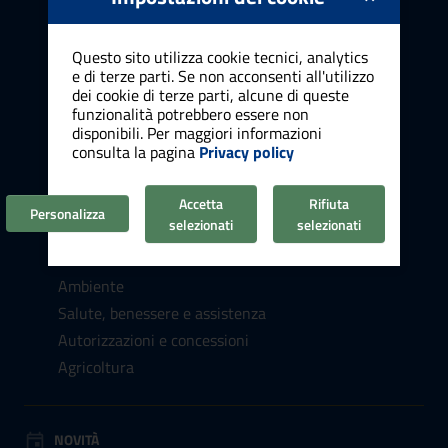
Cultura e tempo libero
Vita lavorativa
Questo sito utilizza cookie tecnici, analytics
Attività produttive e commercio
e di terze parti. Se non acconsenti all'utilizzo
dei cookie di terze parti, alcune di queste
Appalti pubblici
funzionalità potrebbero essere non
Catasto e urbanistica
disponibili. Per maggiori informazioni
Turismo
consulta la pagina
Privacy policy
Mobilità e trasporti
Accetta
Rifiuta
Educazione e formazione
Personalizza
selezionati
selezionati
Giustizia e sicurezza pubblica
Tributi e finanze
Ambiente
Salute, benessere e assistenza
Autorizzazioni e concessioni
Agricoltura
NOVITÀ