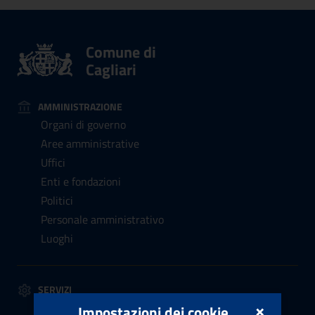
Comune di
Cagliari
AMMINISTRAZIONE
Organi di governo
Aree amministrative
Uffici
Enti e fondazioni
Politici
Personale amministrativo
Luoghi
SERVIZI
×
Anagrafe, stato civile, elettorale
Impostazioni dei cookie